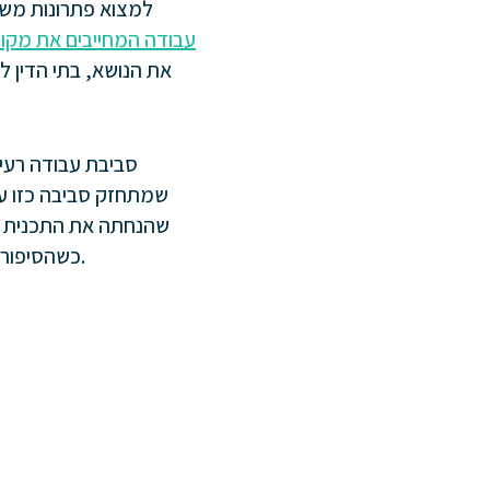
למצוא פתרונות משפט
עבודה המחייבים את מקומ
את הנושא, בתי הדין לע
סביבת עבודה רעיל
שמתחזק סביבה כזו עש
כשהסיפורים התחילו להצטבר, הרייטינג של התכנית ירד בבת אחת בכ-50% והתכנית ירדה מהמסך.