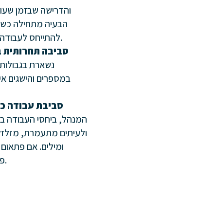
והדרישה שבזמן שעות
הבעיה מתחילה כשיש
להתייחס לעבודה בשעות נוספות במשרד או המשך עבודה מהבית, טלפונים ומיילים בשעות מאוחרות.
סביבה תחרותית 
נשארת בגבולות 
במספרים והישגים איש
סביבת עבודה כו
המנהל, ביחסי העבודה בין
ולעיתים מתעמרת, מזלזלת
ומילים. אם פתאום 
פתאום יש תחושת חשש ופחד כל פעם שפונים אלייך- יכול להיות שמדובר בהתעמרות.