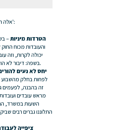
אלה הן כמה דוגמאות לנושאים ‘נפיצים’ שיכולים להעיד על כך שמדובר ב’סביבת עבודה רעילה’:
הטרדות מיניות
– בשנ
והעובדות מכוח החוק ל
יכולה לקרות, וזה עוב
בשפה: דיבור לא הולם לעובדים ועובדות על ידי הבוסים והבוסיות אבל גם בין עובדים ועובדות לבין עצמם.
יחס לא נעים להורים
לפחות בחלק מהשבוע ימ
זה בהבנה, לפעמים ג
מראש עובדים ועובדות 
השעות במשרד, הם נת
התלוננו גברים רבים שבי
ציפייה לעבודה